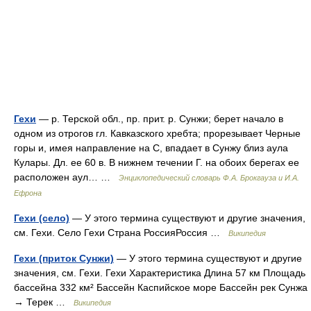
Гехи
— р. Терской обл., пр. прит. р. Сунжи; берет начало в
одном из отрогов гл. Кавказского хребта; прорезывает Черные
горы и, имея направление на С, впадает в Сунжу близ аула
Кулары. Дл. ее 60 в. В нижнем течении Г. на обоих берегах ее
расположен аул… …
Энциклопедический словарь Ф.А. Брокгауза и И.А.
Ефрона
Гехи (село)
— У этого термина существуют и другие значения,
см. Гехи. Село Гехи Страна РоссияРоссия …
Википедия
Гехи (приток Сунжи)
— У этого термина существуют и другие
значения, см. Гехи. Гехи Характеристика Длина 57 км Площадь
бассейна 332 км² Бассейн Каспийское море Бассейн рек Сунжа
→ Терек …
Википедия