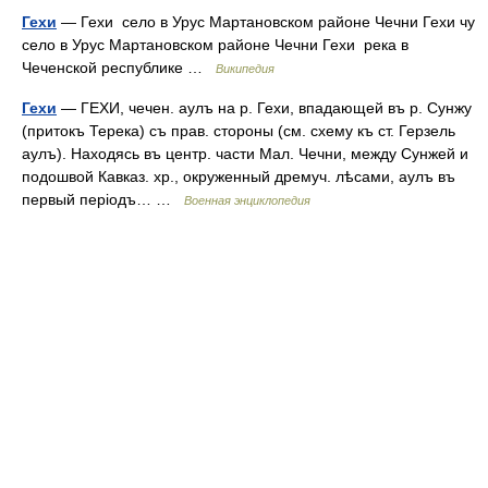
Гехи
— Гехи село в Урус Мартановском районе Чечни Гехи чу
село в Урус Мартановском районе Чечни Гехи река в
Чеченской республике …
Википедия
Гехи
— ГЕХИ, чечен. аулъ на р. Гехи, впадающей въ р. Сунжу
(притокъ Терека) съ прав. стороны (см. схему къ ст. Герзель
аулъ). Находясь въ центр. части Мал. Чечни, между Сунжей и
подошвой Кавказ. хр., окруженный дремуч. лѣсами, аулъ въ
первый періодъ… …
Военная энциклопедия