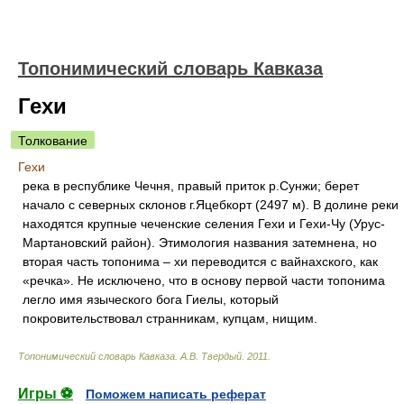
Топонимический словарь Кавказа
Гехи
Толкование
Гехи
река в республике Чечня, правый приток р.Сунжи; берет
начало с северных склонов г.Яцебкорт (2497 м). В долине реки
находятся крупные чеченские селения Гехи и Гехи-Чу (Урус-
Мартановский район). Этимология названия затемнена, но
вторая часть топонима – хи переводится с вайнахского, как
«речка». Не исключено, что в основу первой части топонима
легло имя языческого бога Гиелы, который
покровительствовал странникам, купцам, нищим.
Топонимический словарь Кавказа
.
А.В. Твердый
.
2011
.
Игры ⚽
Поможем написать реферат