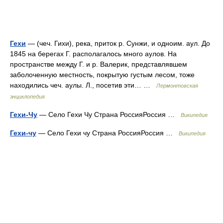
Гехи
— (чеч. Гихи), река, приток р. Сунжи, и одноим. аул. До
1845 на берегах Г. располагалось много аулов. На
пространстве между Г. и р. Валерик, представлявшем
заболоченную местность, покрытую густым лесом, тоже
находились чеч. аулы. Л., посетив эти… …
Лермонтовская
энциклопедия
Гехи-Чу
— Село Гехи Чу Страна РоссияРоссия …
Википедия
Гехи-чу
— Село Гехи чу Страна РоссияРоссия …
Википедия